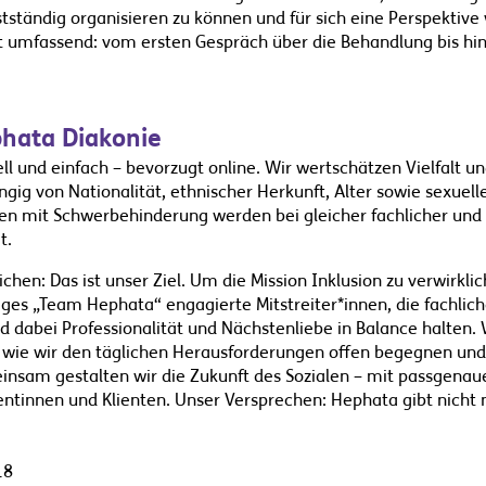
ständig organisieren zu können und für sich eine Perspektive
st umfassend: vom ersten Gespräch über die Behandlung bis hin
phata Diakonie
ll und einfach – bevorzugt online. Wir wertschätzen Vielfalt u
g von Nationalität, ethnischer Herkunft, Alter sowie sexuell
nen mit Schwerbehinderung werden bei gleicher fachlicher und
t.
ichen: Das ist unser Ziel. Um die Mission Inklusion zu verwirkli
iges „Team Hephata“ engagierte Mitstreiter*innen, die fachli
 dabei Professionalität und Nächstenliebe in Balance halten.
u wie wir den täglichen Herausforderungen offen begegnen und
nsam gestalten wir die Zukunft des Sozialen – mit passgenaue
entinnen und Klienten. Unser Versprechen: Hephata gibt nicht 
18