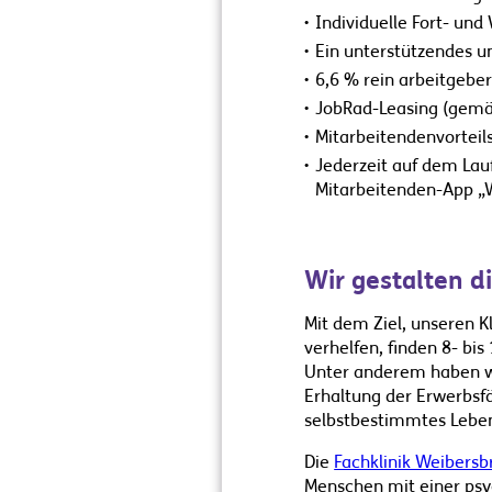
Individuelle Fort- un
Ein unterstützendes u
6,6 % rein arbeitgeber
JobRad-Leasing (gemä
Mitarbeitendenvortei
Jederzeit auf dem Lau
Mitarbeitenden-App „
Wir gestalten d
Mit dem Ziel, unseren K
verhelfen, finden 8- bi
Unter anderem haben wi
Erhaltung der Erwerbsfä
selbstbestimmtes Leben
Die
Fachklinik Weibersb
Menschen mit einer psyc