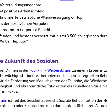
d Weiterbildungsangebote
nd positives Arbeitsumfeld
finanzierte betriebliche Altersversorgung on Top
ß der gesetzlichen Vorgaben)
lsprogramm Corporate Benefits
fenden und bestens vernetzt mit bis zu 3.500 Kolleg*innen dur
Wir bei Hephata"
ie Zukunft des Sozialen
lient*innen in der
Fachklinik Weibersbrunn
zu einem Leben in zu
s 15-wöchige stationäre Therapien nach einem integrierten Beh
r die Förderung von Möglichkeiten der Teilhabe, die Wiederhe
higkeit und ehrenamtliche Tätigkeiten als Grundlagen für ein
 im Fokus.
runn
ist Teil des Geschäftsbereichs Soziale Rehabilitation der 
hischen oder Suchterkrankung darin unterstützt, ihren Alltag u