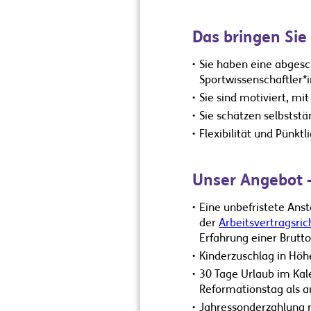
Das bringen Sie 
Sie haben eine abgesc
Sportwissenschaftler*i
Sie sind motiviert, m
Sie schätzen selbstst
Flexibilität und Pünktl
Unser Angebot -
Eine unbefristete Ans
der
Arbeitsvertragsric
Erfahrung einer Brutt
Kinderzuschlag in Höhe
30 Tage Urlaub im Kale
Reformationstag als ar
Jahressonderzahlung n