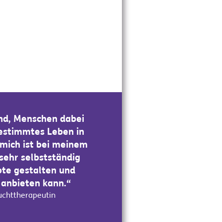
tend, Menschen dabei
bestimmtes Leben in
r mich ist bei meinem
 sehr selbstständig
te gestalten und
 anbieten kann.“
uchttherapeutin