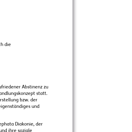
ch die
friedener Abstinenz zu
andlungskonzept statt.
rstellung bzw. der
 eigenständiges und
Hephata Diakonie, der
nd ihre soziale